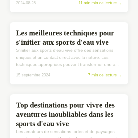
2024-08-28
11 min min de lecture →
SPORTS D'EAU VIVE
Les meilleures techniques pour
s'initier aux sports d'eau vive
S'initier aux sports d'eau vive offre des sensations
uniques et un contact direct avec la nature. Les
techniques appropriées peuvent transformer une e...
15 septembre 2024
7 min de lecture →
SPORTS D'EAU VIVE
Top destinations pour vivre des
aventures inoubliables dans les
sports d'eau vive
Les amateurs de sensations fortes et de paysages